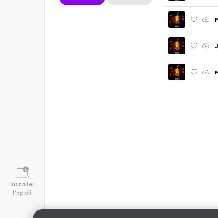
F
J
M
Installer
l'appli