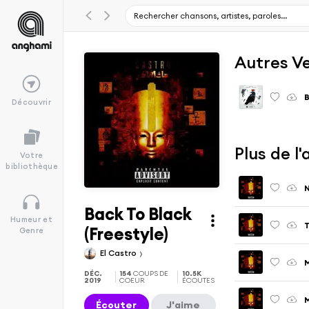
Autres V
B
Découvrir
Votre
bibliothèque
N
Back To Black
Humeur et
T
(Freestyle)
Genre
El Castro
DÉC.
154
COUPS DE
10.5K
2019
COEUR
ÉCOUTES
M
Écouter
J'aime