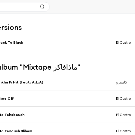
ersions
ack To Black
El Castro
Plus de l'album "Mixtape ماذافاكر"
ikha Fi Hit (feat. A.L.A)
كاسترو
ime Off
El Castro
Ma Tehsbouch
El Castro
a Te5ouch 3lihom
El Castro