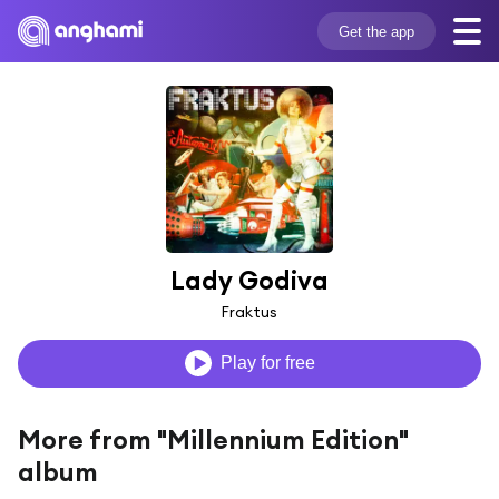
Get the app
Lady Godiva
Fraktus
Play for free
More from "Millennium Edition"
album