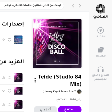
‏إصدارات 
اكتشف
مكتبتك
‏المزيد من ألبوم "sco Ball, Vol. 1
المزاج والنوع
Teide (Studio 84
الموسيقي
Mix)
Lonny Kay & Disco Stuff
يناير 2020
1
استماع
استمع
أعجبني