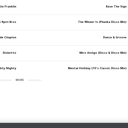
in Franklin
Base The Sign
45 Rpm Bros
The Winner Is (Phunka Disco Mix)
ude Chapion
Dance & Groove
Disketto
Miro Amigo (Disco & Disco Mix)
hty Nighty
Mental Holiday (70's Classic Disco Mix)
MORE