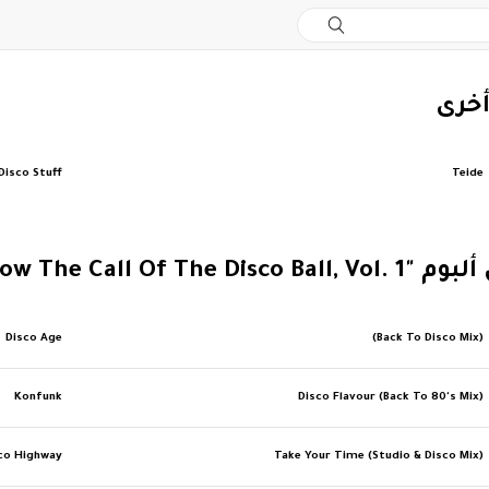
أخرى
Disco Stuff
Teide
Follow The Call Of The Di"
Disco Age
(Back To Disco Mix)
Konfunk
Disco Flavour (Back To 80's Mix)
co Highway
Take Your Time (Studio & Disco Mix)