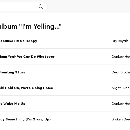
album "I'm Yelling..."
ecause I'm So Happy
Dry Royals
Mmm Yeah We Can Do Whatever
Donkey Hea
ounting Stars
Dear Broth
irl Hold On, We're Going Home
Night Punc
So Wake Me Up
Donkey Hea
ay Something (I'm Giving Up)
Broken Dr