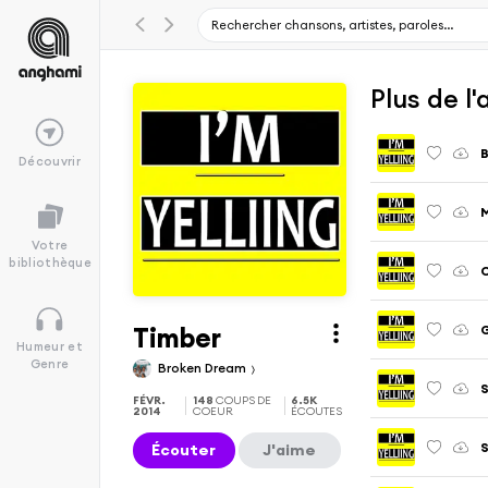
Plus de l'
B
Découvrir
Votre
bibliothèque
C
Timber
G
Humeur et
Genre
Broken Dream
FÉVR.
148
COUPS DE
6.5K
2014
COEUR
ÉCOUTES
S
Écouter
J'aime