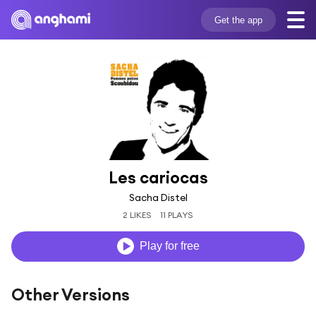
Get the app
Les cariocas
Sacha Distel
2 LIKES
11 PLAYS
Play for free
Other Versions