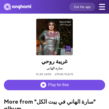
Get the app
غريبة روحي
سارة الهاني
10.3K LIKES
679.4K PLAYS
Play for free
More from "سارة الهاني في بيت الكل"
album