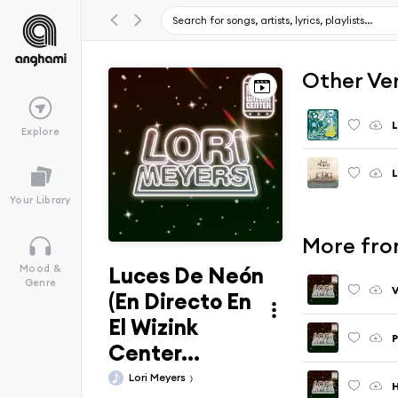
Other Ve
Explore
L
Your Library
More fro
Luces De Neón
Mood &
Genre
(En Directo En
El Wizink
Center...
Lori Meyers