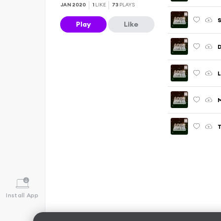
JAN 2020
1
LIKE
73
PLAYS
Play
Like
Install App