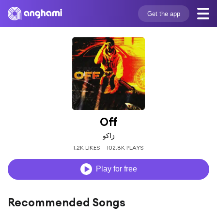
Get the app
Off
زاكو
1.2K LIKES
102.8K PLAYS
Play for free
Recommended Songs