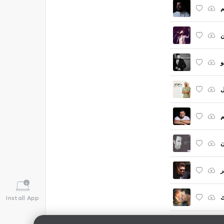
م
ن
و
ل
م
ن
ر
ك
Install App