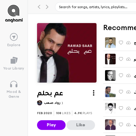
Recomme
ح
Explore
و
Your Library
ي
Mood &
عم بحلم
Genre
رواد صعب
ى
FEB 2020
108
LIKES
4.9K
PLAYS
Play
Like
ف