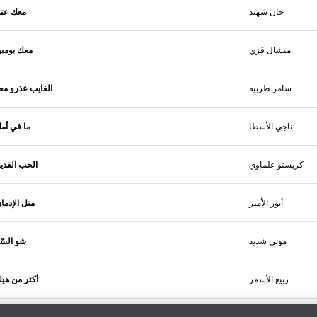
جان شهيد
معك عت
ميشال قزي
معك يومي
سامر طربيه
الغايب عذرو مع
ناجي الأسطا
ما في أم
كريستو علماوي
الحب القدي
أنور الأمير
متل الإدما
موني شديد
شو السّ
ربيع الأسمر
أكتر من هي