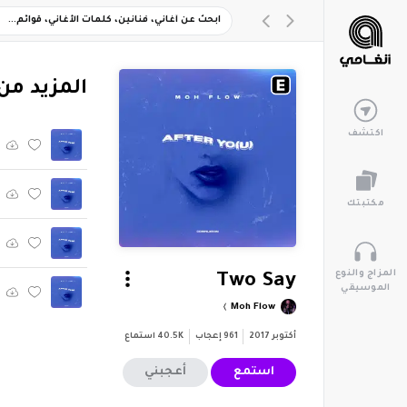
‏المزيد من ألبوم 
اكتشف
مكتبتك
المزاج والنوع
Two Say
الموسيقي
Moh Flow
أكتوبر 2017
961
إعجاب
40.5K
استماع
استمع
أعجبني