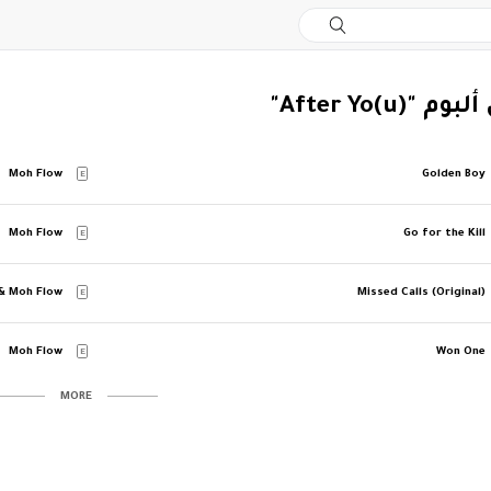
"After Yo(u)"
Moh Flow
Golden Boy
E
Moh Flow
Go for the Kill
E
 & Moh Flow
Missed Calls (Original)
E
Moh Flow
Won One
E
MORE