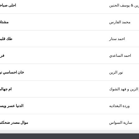
زين & يوسف الحنين
احلى صباح
محمد الفارس
مشتا
احمد ستار
طك قلب
احمد الساعدي
فرح
نور الزين
خان احساسي ني
 الزين و فهد الشوك
ام جهال
وردة البغداديه
الدنيا عسر ويس
سارية السواس
موال مصدر ضحكت