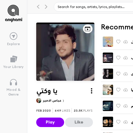
Recomme
ل
Explore
ب
Your Library
ا
Mood &
يا وكتي
Genre
عباس الامير
م
FEB 2020
649
LIKES
23.5K
PLAYS
Play
Like
ي