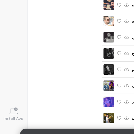
و
ق
ي
و
ي
ر
ي
Install App