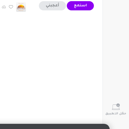
استمع
أعجبني
حمّل التطبيق