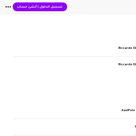
تسجيل الدخول
|
أنشئ حساب
Riccardo E
Riccardo E
AxelPolo