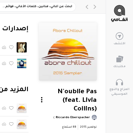
‏إصدارات 
اكتشف
مكتبتك
‏المزيد من ألبوم " Sampler
المزاج والنوع
N'oublie Pas
الموسيقي
(feat. Livia
Collins)
Riccardo Eberspacher
نوفمبر 2015
88
استماع