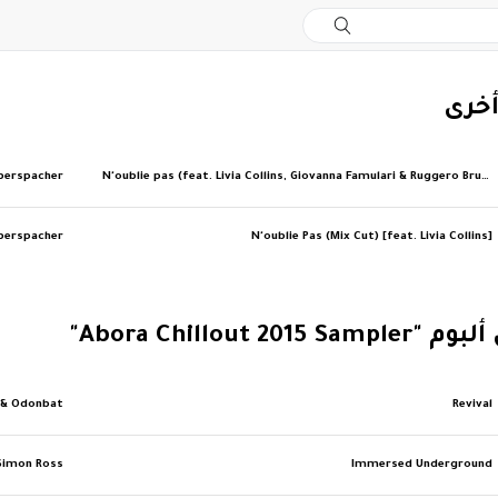
أخرى
berspacher
N'oublie pas (feat. Livia Collins, Giovanna Famulari & Ruggero Brunetti)
berspacher
N'oublie Pas (Mix Cut) [feat. Livia Collins]
Abora Chillout 2015"
 & Odonbat
Revival
Simon Ross
Immersed Underground