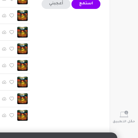
استمع
أعجبني
حمّل التطبيق