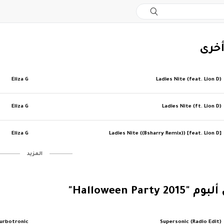
أخرى
Eliza G
Ladies Nite (feat. Lion D)
Eliza G
Ladies Nite (ft. Lion D)
Eliza G
Ladies Nite ((Bsharry Remix)) [feat. Lion D]
‏المزيد
Halloween Party "
urbotronic
Supersonic (Radio Edit)