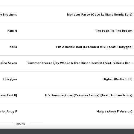
y Brothers
Monster Party (Otto Le Blanc Remix Edit)
Paul N
The Path To The Dream
Kalia
I'm A Barbie Doll (Extended Mix) [feat. Hoxygen]
erico Seven
Summer Breeze (Jay Whoke & Ivan Russo Remix) [feat. Valeria Barbera]
Hoxygen
Higher (Radio Edit)
SaintPaul DJ
It's Summertime (Teknova Remix) [feat. Andrew Irons]
rio, Andy F
Harpa (Andy F Version)
MORE