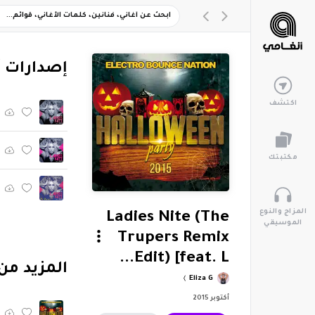
‏إصدارات 
اكتشف
مكتبتك
المزاج والنوع
Ladies Nite (The
الموسيقي
Trupers Remix
Edit) [feat. L...
‏المزيد من ألبوم "2015
Eliza G
أكتوبر 2015