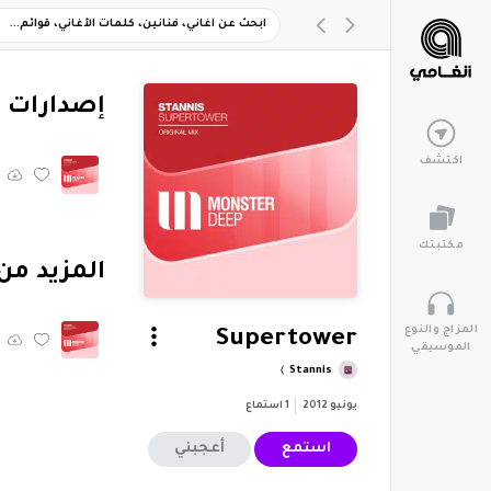
‏إصدارات 
اكتشف
مكتبتك
‏المزيد من ألبوم 
المزاج والنوع
Supertower
الموسيقي
Stannis
يونيو 2012
1
استماع
استمع
أعجبني