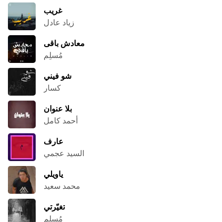
غريب
زياد عادل
معادش باقى
مُسلِم
شو فيني
كسار
بلا عنوان
أحمد كامل
عارف
السيد عجمي
ياويلي
محمد سعيد
تغيّرتي
مُسلِم