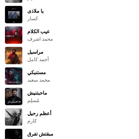
يا ملاذى
كسار
عيب الكلام
محمد اشرف
مراسيل
أحمد كامل
مستنيكي
محمد سعيد
ماحبتنيش
مُسلِم
أعظم رحيل
كارم
مبقتش تفرق