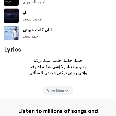
احمد الشورى
لو
محمد سعيد
اللي كانت حبيبتي
احمد سعد
Lyrics
حبينا، حكينا، حلمنا، بنينا، تركنا

وشو بينفعنا، ولا إشي شكله إفترقنا

وإنتي رحتي تركتي هجرتي لا سألتي

...
View More
Listen to millions of songs and