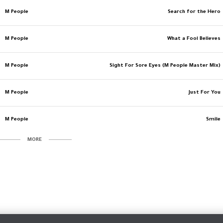
M People
Search for the Hero
M People
What a Fool Believes
M People
Sight For Sore Eyes (M People Master Mix)
M People
Just For You
M People
Smile
MORE