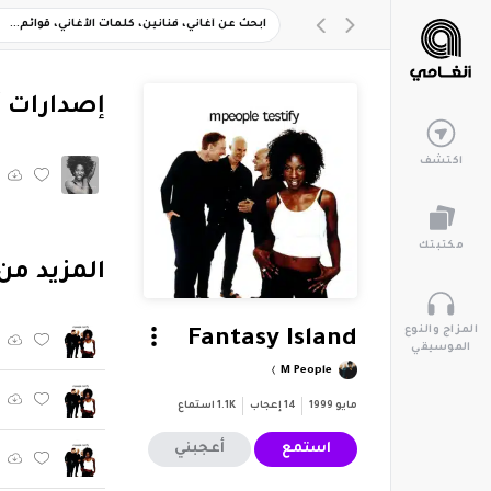
‏إصدارات 
اكتشف
مكتبتك
‏المزيد من ألبو
المزاج والنوع
Fantasy Island
الموسيقي
M People
مايو 1999
14
إعجاب
1.1K
استماع
استمع
أعجبني