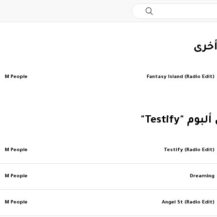
أخرى
M People
Fantasy Island (Radio Edit)
م "Testify"
M People
Testify (Radio Edit)
M People
Dreaming
M People
Angel St (Radio Edit)