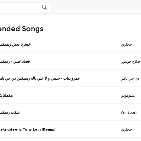
nded Songs
حجازي
خسرنا بعض ريميك
صلاح جونيور
قصاد عيني - ريمك
دي جي تامر
عمرو دياب - حبيبي و لا علي باله ريميكس دي جي تام
ميلومودو
مكملنا
شفت ريمكس
i'm Spark
etnadeeny Tany Leih (Remix)
حجازي