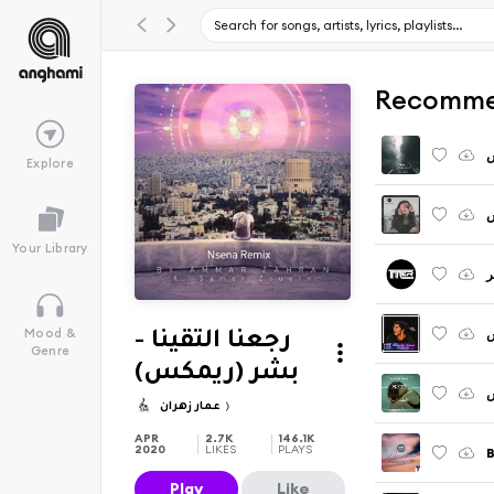
Recomme
س
Explore
س
Your Library
ر
ش
Mood &
رجعنا التقينا -
Genre
بشر (ريمكس)
عمار زهران
APR
2.7K
146.1K
2020
LIKES
PLAYS
B
Play
Like