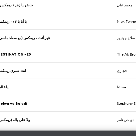
محمد على
حاضر يا زهر ( ريمك )
يا أنا يا لاء - ريمك
Nick Tohm
صلاح جونيور
غير أنت - ريمكس (مع سعاد ماس)
DESTINATION +20
The Ab Bro
حجازي
انت عمرى ريمك
سينتيا
يا غال
elwa ya Baladi
Stephany E
دي جي تامر
ولا على باله (ريمك)