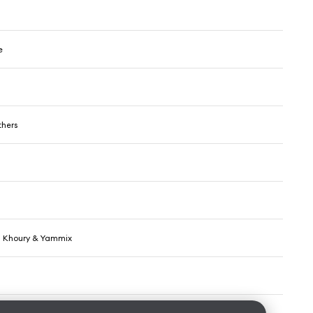
e
thers
l Khoury & Yammix