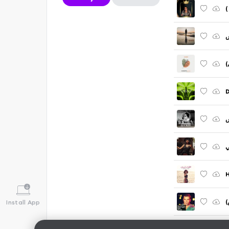
س
س
ي
س
ي
H
س
Install App