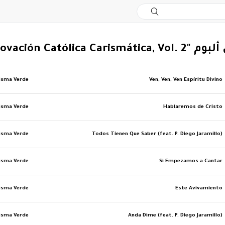
Clásicos de la Renovación Catól"
isma Verde
Ven, Ven, Ven Espíritu Divino
isma Verde
Hablaremos de Cristo
isma Verde
Todos Tienen Que Saber (feat. P. Diego Jaramillo)
isma Verde
Si Empezamos a Cantar
isma Verde
Este Avivamiento
isma Verde
Anda Dime (feat. P. Diego Jaramillo)