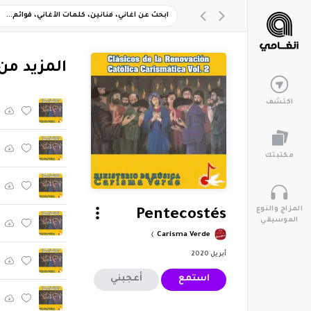
‏المزيد من ألبوم "ica Carismática, Vol. 2
اكتشف
مكتبتك
المزاج والنوع
Pentecostés
الموسيقي
Carisma Verde
أبريل 2020
استمع
أعجبني