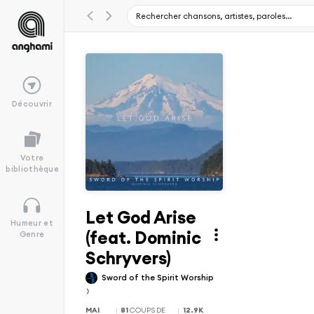
Découvrir
Votre
bibliothèque
Let God Arise
Humeur et
(feat. Dominic
Genre
Schryvers)
Sword of the Spirit Worship
MAI
81
COUPS DE
12.9K