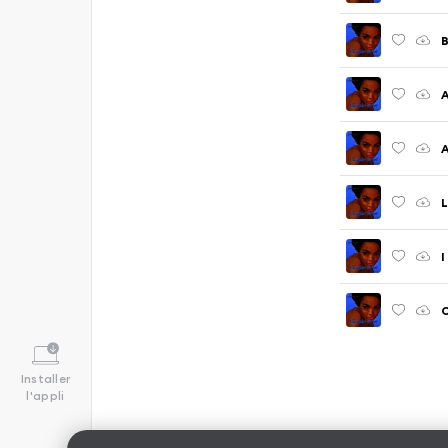
B
A
A
L
I
C
Installer
l'appli