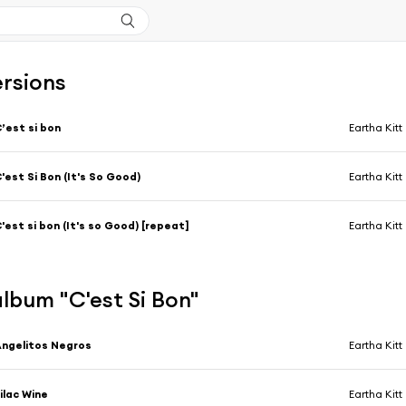
ersions
’est si bon
Eartha Kitt
'est Si Bon (It's So Good)
Eartha Kitt
'est si bon (It's so Good) [repeat]
Eartha Kitt
'album "C'est Si Bon"
ngelitos Negros
Eartha Kitt
ilac Wine
Eartha Kitt