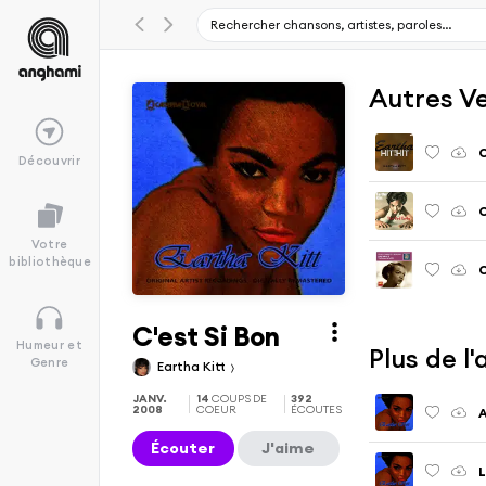
Autres V
C
Découvrir
C
Votre
bibliothèque
C
C'est Si Bon
Humeur et
Plus de l
Genre
Eartha Kitt
JANV.
14
COUPS DE
392
2008
COEUR
ÉCOUTES
A
Écouter
J'aime
L