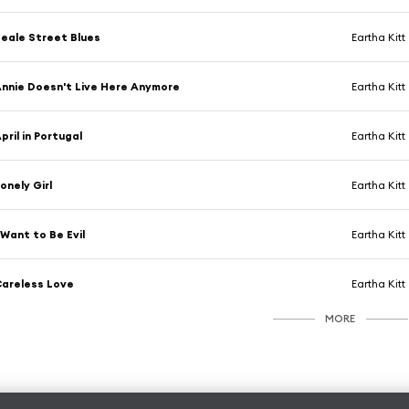
eale Street Blues
Eartha Kitt
nnie Doesn't Live Here Anymore
Eartha Kitt
pril in Portugal
Eartha Kitt
onely Girl
Eartha Kitt
 Want to Be Evil
Eartha Kitt
areless Love
Eartha Kitt
MORE