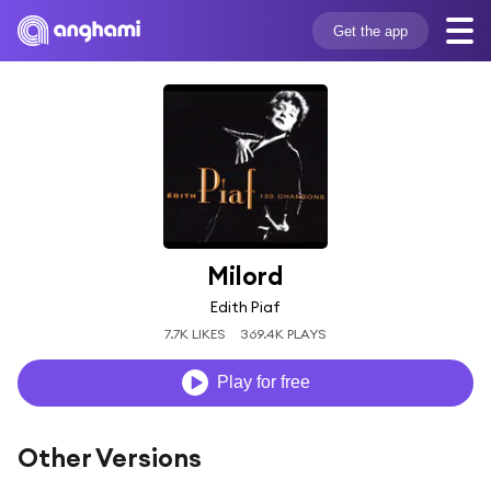
Get the app
Milord
Edith Piaf
7.7K LIKES
369.4K PLAYS
Play for free
Other Versions