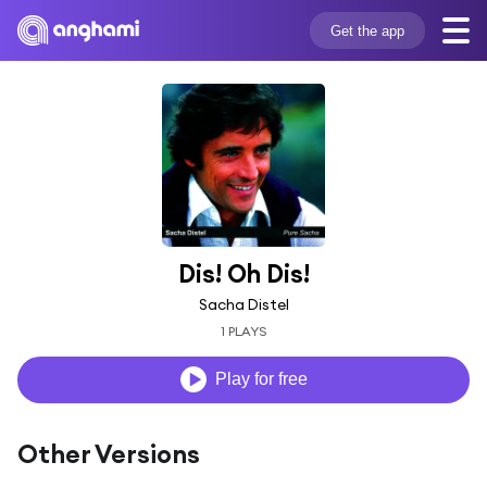
Get the app
Dis! Oh Dis!
Sacha Distel
1 PLAYS
Play for free
Other Versions