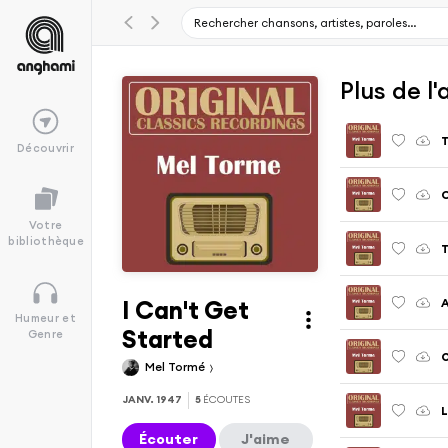
Plus de l
T
Découvrir
C
Votre
bibliothèque
T
I Can't Get
A
Humeur et
Started
Genre
O
Mel Tormé
JANV. 1947
5
ÉCOUTES
L
Écouter
J'aime