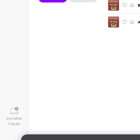
B
A
Installer
l'appli