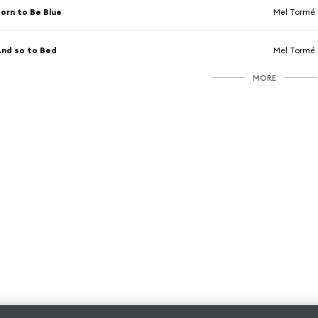
orn to Be Blue
Mel Tormé
nd so to Bed
Mel Tormé
MORE