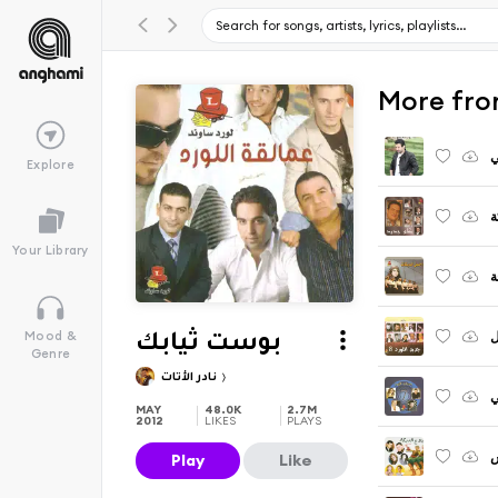
ي
Explore
ة
Your Library
ة
ل
Mood &
بوست ثيابك
Genre
نادر الأتات
ي
MAY
48.0K
2.7M
2012
LIKES
PLAYS
ش
Play
Like