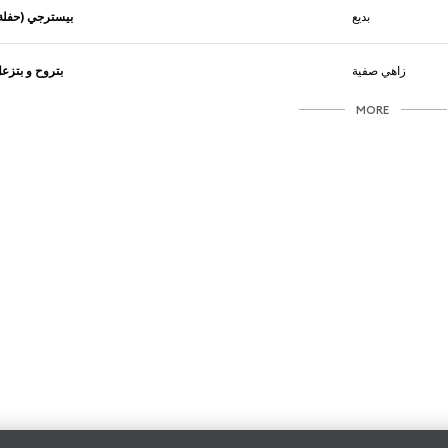
بديع
بيسترجي (حفل)
زاهي صفية
بتروح و بتزع
MORE