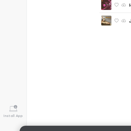
ة
ل
Install App