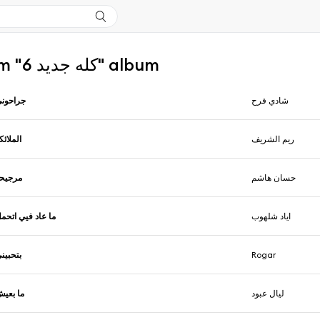
More from "كله جديد 6" album
شادي فرح
جراحون
ريم الشريف
الملائك
حسان هاشم
مرجيح
اياد شلهوب
ما عاد فيي اتحم
بتحبين
Rogar
ليال عبود
ما بعي