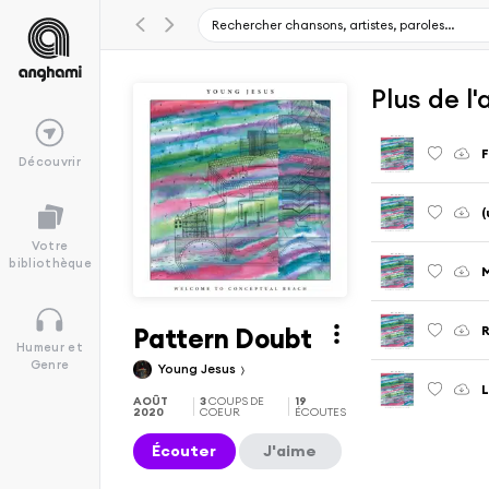
Plus de 
F
Découvrir
(
Votre
bibliothèque
Pattern Doubt
Humeur et
Genre
Young Jesus
L
AOÛT
3
COUPS DE
19
2020
COEUR
ÉCOUTES
Écouter
J'aime