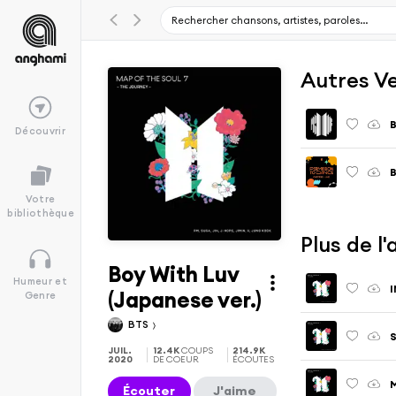
Autres V
B
Découvrir
B
Votre
bibliothèque
Plus de l
Boy With Luv
Humeur et
I
(Japanese ver.)
Genre
BTS
S
JUIL.
12.4K
COUPS
214.9K
2020
DE COEUR
ÉCOUTES
M
Écouter
J'aime