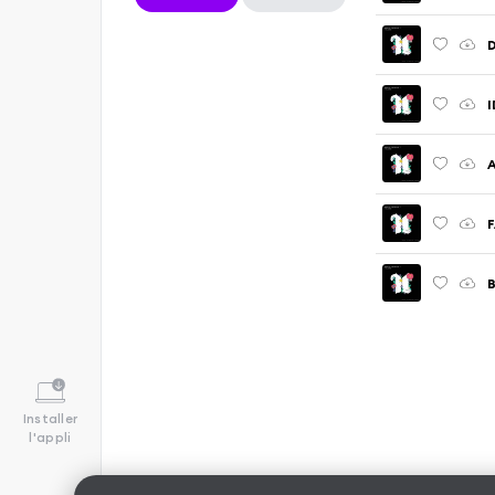
D
I
A
F
B
Installer
l'appli