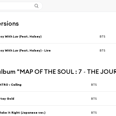
ersions
oy With Luv (Feat. Halsey)
BTS
oy With Luv (Feat. Halsey) - Live
BTS
'album "MAP OF THE SOUL : 7 ~ THE JOU
NTRO : Calling
BTS
tay Gold
BTS
ake It Right (Japanese ver.)
BTS