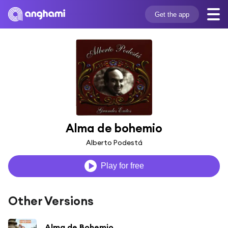
Get the app
Alma de bohemio
Alberto Podestá
Play for free
Other Versions
Alma de Bohemio