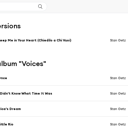
ersions
eep Me in Your Heart (Chiedilo a Chi Vuoi)
Stan Getz
'album "Voices"
Once
Stan Getz
 Didn't Know What Time It Was
Stan Getz
ica's Dream
Stan Getz
ittle Rio
Stan Getz