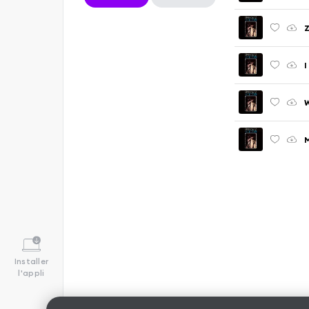
Z
I
W
Installer
l'appli