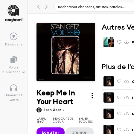
Autres V
K
Découvrir
Plus de l
Votre
bibliothèque
Keep Me In
Humeur et
I
Your Heart
Genre
Stan Getz
N
JANV.
913
COUPS DE
64.3K
1967
COEUR
ÉCOUTES
L
Écouter
J'aime