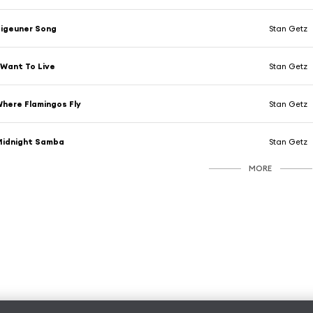
igeuner Song
Stan Getz
 Want To Live
Stan Getz
here Flamingos Fly
Stan Getz
Midnight Samba
Stan Getz
MORE