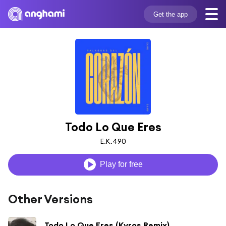
Get the app
Todo Lo Que Eres
E.K.490
Play for free
Other Versions
Todo Lo Que Eres (Kyros Remix)