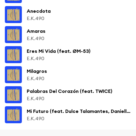
Anecdota
E.K.490
Amaras
E.K.490
Eres Mi Vida (feat. ØM-53)
E.K.490
Milagros
E.K.490
Palabras Del Corazón (feat. TWICE)
E.K.490
Mi Futuro (feat. Dulce Talamantes, Danielle Zamora, Viviana Ochoa, Tl21 & Abraham Espinoza)
E.K.490