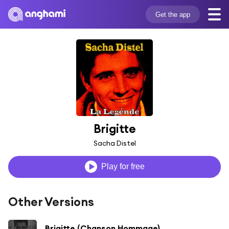
Get the app
Brigitte
Sacha Distel
Play for free
Other Versions
Brigitte (Chanson Hommage)