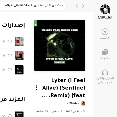
‏إصدارات 
اكتشف
مكتبتك
المزاج والنوع
Lyter (I Feel
الموسيقي
Alive) (Sentinel
Remix) [feat. ...
‏المزيد من ألبوم "s) [feat. Moses York
Walden
أغسطس 2020
2
إعجابان
26
استماع