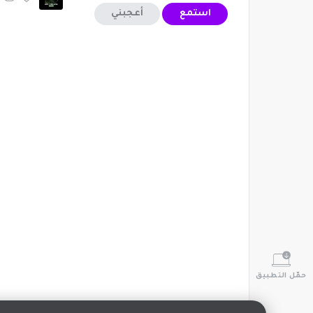
استمع
أعجبني
حمّل التطبيق