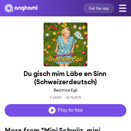
Get the app
Du gisch mim Läbe en Sinn 
(Schweizerdeutsch)
Beatrice Egli
2 LIKES
60 PLAYS
Play for free
More from "Mini Schwiiz, mini