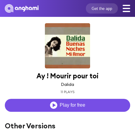
Get the app
Ay ! Mourir pour toi
Dalida
11 PLAYS
Play for free
Other Versions