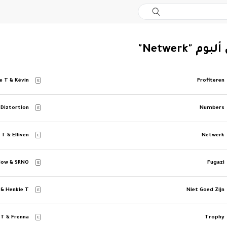
م "Netwerk"
e T & Kévin
Profiteren
E
 Diztortion
Numbers
E
 T & Elliven
Netwerk
E
Blow & SRNO
Fugazi
E
 & Henkie T
Niet Goed Zijn
E
 T & Frenna
Trophy
E