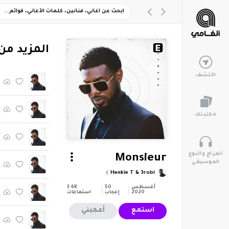
‏المزيد من ألبو
اكتشف
مكتبتك
المزاج والنوع
Monsieur
الموسيقي
Henkie T & 3robi
أغسطس
50
3.6K
2020
إعجاب
استماعات
استمع
أعجبني