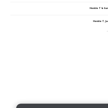
Henkie T & Ga
Henkie T, J