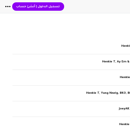
تسجيل الدخول
|
أنشئ حساب
Henki
Henkie T, Ay Em &
Henkie
Henkie T, Yung Nnelg, BKO, 
JoeyAK
Henkie