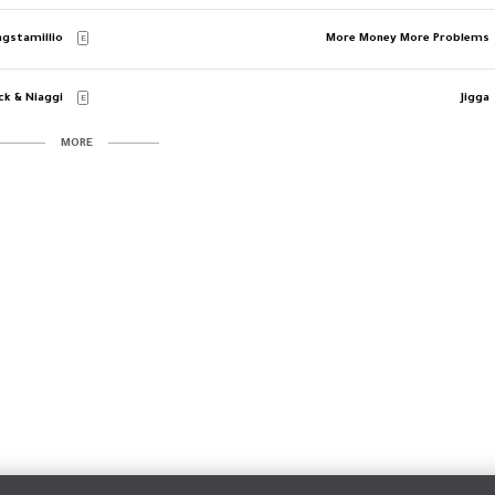
ngstamillio
More Money More Problems
E
ack & Niaggi
Jigga
E
MORE