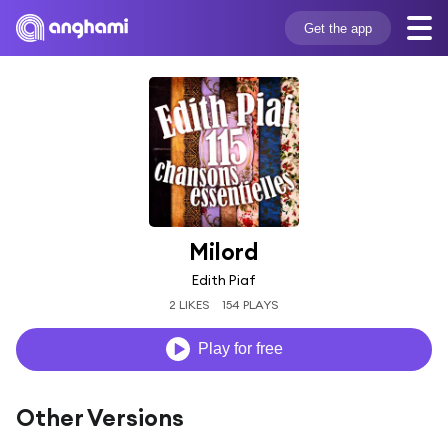
Get the app
Milord
Edith Piaf
2 LIKES
154 PLAYS
Play for free
Other Versions