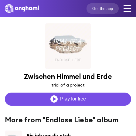
Get the app
Zwischen Himmel und Erde
trial of a project
Play for free
More from "Endlose Liebe" album
Bis ich vor dir steh