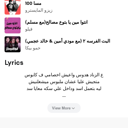
100 مسا
زيزو المايسترو
انتوا مين يا بتوع مصالح(مع مسلم)
فيلو
البت الفرسه ٢ (مع مودي أمين & خالد عجمي)
حمو بيكا
Lyrics
ع الزناد هدوس واعيش اخصامي ف كابوس

متجيش عليا عشان ملبوس ميشغلنيش

ليه بتعمل اسد وداخل علي سكه معايا سد

...
View More