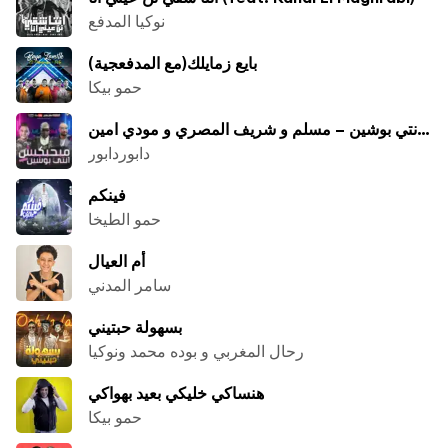
نوكيا المدفع
بايع زمايلك(مع المدفعجية)
حمو بيكا
مهرجان مبحبكيش دا انتي بوشين – مسلم و شريف المصري و مودي امين
دابوردابور
فينكم
حمو الطيخا
أم العيال
سامر المدني
بسهولة حبتيني
رحال المغربي و بوده محمد ونوكيا
هنساكي خليكي بعيد بهواكي
حمو بيكا