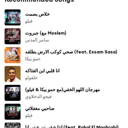
خلاص بصمت
فيلو
جبروت (مع Moslem)
سامر المدني
صحي كوكب الارض بطلقه (feat. Essam Sasa)
حمو بيكا
انا قلبي ابن الفتاكه
حلقولو
مهرجان اللهو الخفي(مع حمو بيكا & فيلو)
فيجو الدخلاوي
صاحبي مغفلاتي
فيلو
انتا شقي نن عيني انا (feat. Rahal El Maghrabi)