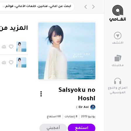
‏المزيد من ألبوم 
اكتشف
مكتبتك
المزاج والنوع
Saisyoku no
الموسيقي
Hoshi
Eir Aoi
يونيو 2013
8
إعجابات
68
استماع
استمع
أعجبني