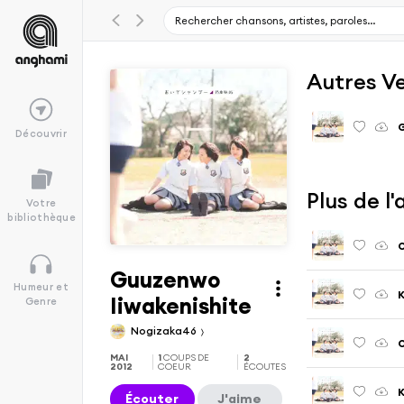
Autres V
G
Découvrir
Plus de 
Votre
bibliothèque
Guuzenwo
Humeur et
K
Iiwakenishite
Genre
Nogizaka46
O
MAI
1
COUPS DE
2
2012
COEUR
ÉCOUTES
K
Écouter
J'aime