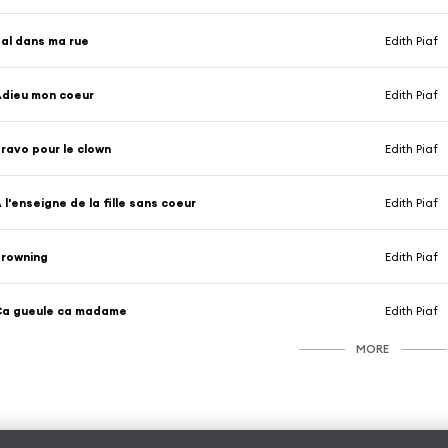
al dans ma rue
Edith Piaf
dieu mon coeur
Edith Piaf
ravo pour le clown
Edith Piaf
 l'enseigne de la fille sans coeur
Edith Piaf
rowning
Edith Piaf
Ca gueule ca madame
Edith Piaf
MORE