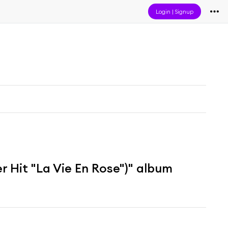
Login
|
Signup
r Hit "La Vie En Rose")" album