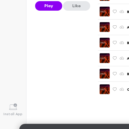
Play
Like
B
A
B
A
B
Install App