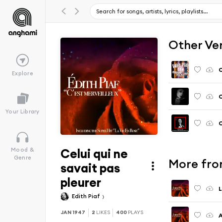
Other Ve
C
Explore
C
Your Library
C
Celui qui ne
Mood &
Genre
More from
savait pas
pleurer
L
Edith Piaf
JAN 1947
2
LIKES
400
PLAYS
A