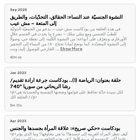
Sep 2025
النشوة الجنسيّة عند النساء: الحقائق، التحدّيات، والطريق
إلى المتعة – مش عيب
‏في هذه الحلقة من بودكاست مش عيب — بدعم من الجمعيّة الدوليّة
للطبّ الجنسي ومع متلي متلك — نشرح ما يحدث في الجسم خلال
الأورغازم، ونتعرّف على أنواعه: من النشوة الكلّية، إلى نقطة جي، وصولًا
إلى النشوة المتعدّدة. كما نوضح لماذا تحتاج ٨٠٪ من النساء إلى التحفيز
Show More
الخارجي للوصول إليه، ونت ...
43m 6s
Jan 2023
حلقة بعنوان: الرياضة (1).. بودكاست جرعة ارادة تقديم/
رشا الريحاني من سوريا "740
الحلقة الك.</p>
5m 10s
Apr 2023
بودكاست «حكي صريح»: علاقة المرأة بجسدها والجنس
عليها أكثر، المجتمع أم تربية الأهل؟ في هذه الحلقة من بودكاست «حكي