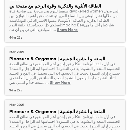
الطاقة الأنثوية والذكرية وقوة الرحم مع مديحة بي
‏ضيفتنا لليوم هي مديحة بي، صاحبة قناة awakened women التي تحول
من خلالها نشر الوعي بين النساء العربياتو تتحدث عن أهمية التوازن بين
الطاقة الذكرية و الطاقة الأنثوية.لا تنسوا الاشتراك في البودكاست
ليصلكم كل جديد!ضيفة حلقة اليوم:Madiha Beeشاركينا رأيك:ما هي
Show More
المواضيع التي تردين أن نت ...
44m 28s
Mar 2021
Pleasure & Orgasms | المتعة و النشوة الجنسية
‏في أول حلقة للبرنامج بنتكلم عن إحدى أهم المواضيع في نطاق الصحة
الجنسية: المتعة و النشوة.ايه هي النشوة؟ احساسها ايه للراجل و الست؟
حنشرح إزاي النشوة تحدث في الجسم، ايه اللي بيحصل في المخ و الجسد
اثناء النشوة و ليه الوصول للنشوة اصعب للنساء عن الرجال.الحلقة دي
Show More
ممتعة جداً و اتمنى تس ...
34m 29s
Mar 2021
Pleasure & Orgasms | المتعة و النشوة الجنسية
‏في أول حلقة للبرنامج بنتكلم عن إحدى أهم المواضيع في نطاق الصحة
الجنسية: المتعة و النشوة.ايه هي النشوة؟ احساسها ايه للراجل و الست؟
حنشرح إزاي النشوة تحدث في الجسم، ايه اللي بيحصل في المخ و الجسد