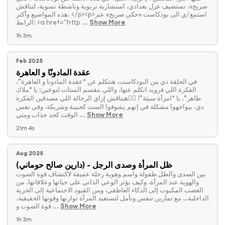
صريح»، نستضيف غزل بغدادي، استشارية تربوية وناشطة نسوية، لنناقش
هذه المواضيع وأكثر. </p><p>استمع/ي الى بودكاست «حكي صريح» عبر
Show More
الرابط: <a href="http ...
1h 3m
Feb 2025
عقدة المادونّا و العاهرة
‏في الحلقة دي من البودكاست، هنتكلم عن “عقدة المادونا و العاهرة”،
الفكرة اللي فرويد اتكلم عنها، واللي بتقسم الستات لنوعين: يا “ملاك
طاهر”، يا “امرأة سيئة”! 😵‍💫هنناقش إزاي الرجالة اللي مصدقين الفكرة
دي، بيواجهوا مشكلة في إنهم يشوفوا الست كحبيبة وشريكة، وفي نفس
Show More
الوقت كحد جذاب ومثي ...
21m 4s
Aug 2025
ظل المرأة وصدى الرجل - (دارين صالح حوماني)
‏بين الصدى والظل طفولة واسم وهوية رحلة عميقة لاكتشاف قوة الصوت
والهوية عند المرأة، وكيف يؤثر الوعي الذاتي على حياتها وعلاقاتها. من
الغضب المكبوت إلى الذكاء العاطفي، ومن القيود الاجتماعية إلى الحرية
الداخلية… مع تمارين تنفس وتأمل لتستعيد المرأة توازنها وقوتها الحقيقية.
Show More
قوة الصوت و ...
1h 3m