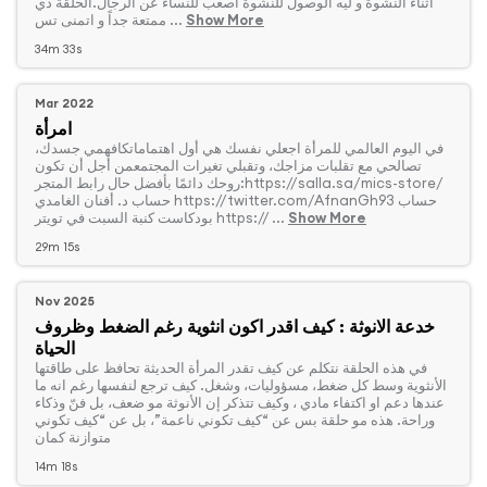
اثناء النشوة و ليه الوصول للنشوة اصعب للنساء عن الرجال.الحلقة دي
Show More
ممتعة جداً و اتمنى تس ...
34m 33s
Mar 2022
امرأة
‏في اليوم العالمي للمرأة اجعلي نفسك هي أول اهتماماتكافهمي جسدك،
تصالحي مع تقلبات مزاجك، وتقبلي تغيرات المجتمعمن أجل أن تكون
روحك دائمًا بأفضل حال رابط المتجر:https://salla.sa/mics-store/
حساب د. أفنان الغامدي https://twitter.com/AfnanGh93 حساب
Show More
بودكاست كنبة السبت في تويتر https:// ...
29m 15s
Nov 2025
خدعة الانوثة : كيف اقدر اكون انثوية رغم الضغط وظروف
الحياة
‏في هذه الحلقة نتكلم عن كيف تقدر المرأة الحديثة تحافظ على طاقتها
الأنثوية وسط كل ضغط، مسؤوليات، وشغل. كيف ترجع لنفسها رغم انه ما
عندها دعم او اكتفاء مادي ، وكيف تتذكر إن الأنوثة مو ضعف، بل فنّ وذكاء
وراحة. هذه مو حلقة بس عن “كيف تكوني ناعمة”، بل عن “كيف تكوني
متوازنة كمان
14m 18s