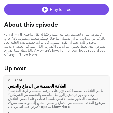
Play for free
About this episode
<div dir="rtl">إنّ معرفة المرأة لجسدها وطريقة عمله وحبّها له بكلّ نواحيه
بالرغم من شوائبه، أمران يضمنان لها حياةً جنسيّة سعيدة ومقبولة. ولأنّ حرية
الوجود واللّذة يجب أن تكون بمتناول كلّ امرأة، خصصنا هذه الحلقة لحلّ
الغموض الذي يحيط بجنس المرأة من الألف إلى الياء. تشاركنا الحلقة الإعلامية
والناشطة مديا عذوري A woman’s love for her own body regardless
of any ...
Show More
Up next
Oct 2024
العلاقة الحميمية بين الدماغ والجنس
‏ما هي الناقلات العصبية؟ كيف تؤثر على الرغبة الجنسية والرضا العلائقي؟
وهل لها دور في تعزيز الروابط العاطفية والجنسية بين الشريكين؟
نستضيف الدكتور محمد الأشقر، طبيب أعصاب وعلم النفس، لنناقش
موضوع العلاقة الحميمية بين الدماغ والجنس.استمع إلى بودكاست مبروك
Show More
كبرتي على أنغامي الآنhttps ...