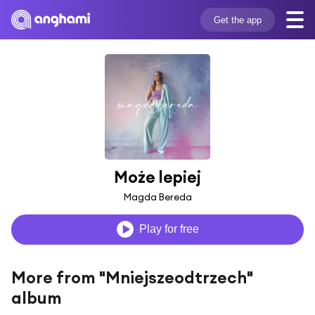
Get the app
Może lepiej
Magda Bereda
Play for free
More from "Mniejszeodtrzech"
album