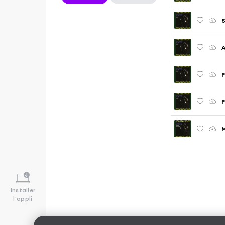
S
P
M
Installer
l'appli