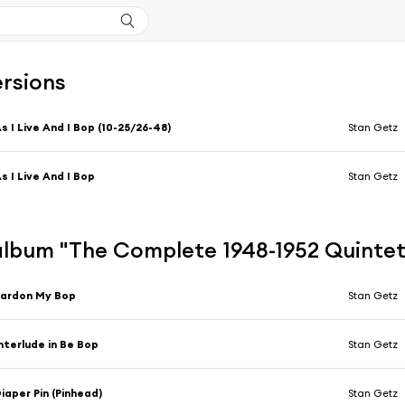
ersions
s I Live And I Bop (10-25/26-48)
Stan Getz
s I Live And I Bop
Stan Getz
'album "The Complete 1948-1952 Quinte
Pardon My Bop
Stan Getz
nterlude in Be Bop
Stan Getz
iaper Pin (Pinhead)
Stan Getz