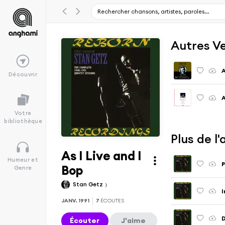
Autres V
A
Découvrir
A
Votre
bibliothèque
Plus de l
As I Live and I
Humeur et
Bop
Genre
Stan Getz
I
JANV. 1991
7
ÉCOUTES
D
Écouter
J'aime