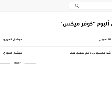
ن ألبوم "كوفر ميكس"
أنا لحبيبي
ميشال الخوري
شو محسودين & عم بتعلق فيك
ميشال الخوري
MORE