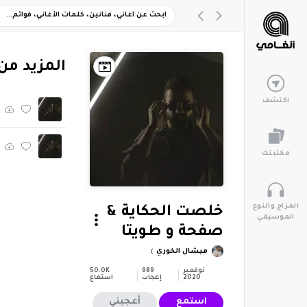
‏المزيد م
اكتشف
مكتبتك
المزاج والنوع
خلصت الحكاية &
الموسيقي
صفحة و طويتا
ميشال الخوري
نوفمبر
989
50.0K
2020
إعجاب
استماع
استمع
أعجبني