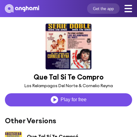
Get the app
Que Tal Si Te Compro
Los Relampagos Del Norte & Cornelio Reyna
Play for free
Other Versions
Que Tal Sí Te Compró