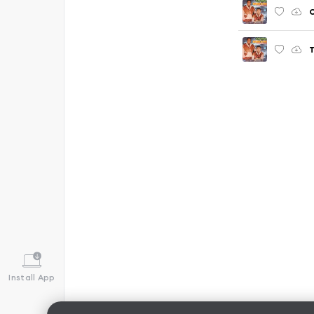
C
Install App