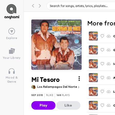
More fro
C
Explore
Q
Your Library
I
Mi Tesoro
A
Mood &
Genre
Los Relampagos Del Norte
L
SEP 2015
1
LIKE
168
PLAYS
Play
Like
C