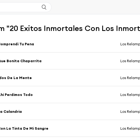
m "20 Exitos Inmortales Con Los Inmor
omprendi Tu Pena
Los Relamp
ue Bonita Chaparrita
Los Relamp
dos De La Mente
Los Relamp
hi Perdimos Todo
Los Relamp
a Calandria
Los Relamp
on La Tinta De Mi Sangre
Los Relamp