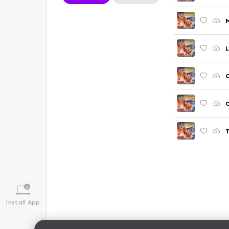
M
L
C
C
Install App