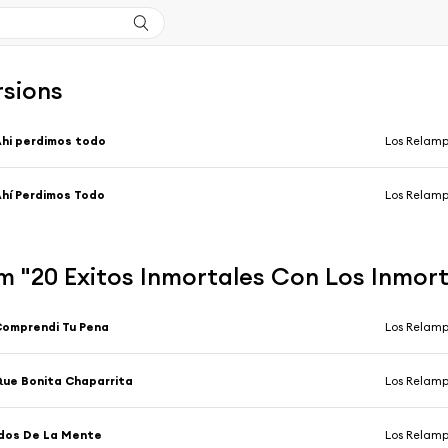
rsions
hi perdimos todo
Los Relamp
hí Perdimos Todo
Los Relamp
m "20 Exitos Inmortales Con Los Inmor
omprendi Tu Pena
Los Relamp
ue Bonita Chaparrita
Los Relamp
dos De La Mente
Los Relamp