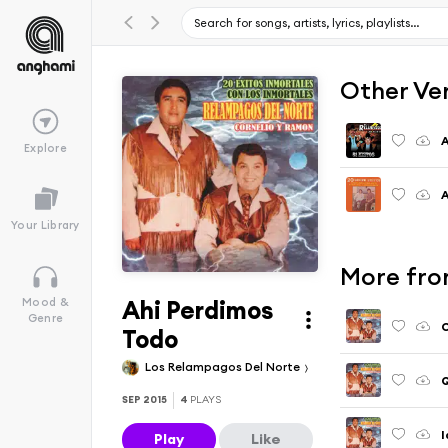
Other Ve
A
Explore
A
Your Library
More fro
Ahi Perdimos
Mood &
Genre
C
Todo
Los Relampagos Del Norte
Q
SEP 2015
4
PLAYS
I
Play
Like