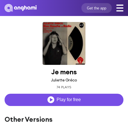
Get the app
Je mens
Juliette Gréco
74 PLAYS
Play for free
Other Versions