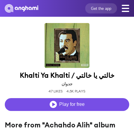
Get the app
Khalti Ya Khalti / خالتي يا خالتي
جدوان
47 LIKES
4.5K PLAYS
Play for free
More from "Achahdo Alih" album