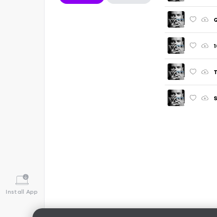
Q
1
T
S
Install App