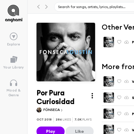
Other Ve
P
Explore
More fro
Your Library
Por Pura
Mood &
Genre
S
Curiosidad
FÖNSECA
P
OCT 2018
286
LIKES
7.0K
PLAYS
V
Play
Like