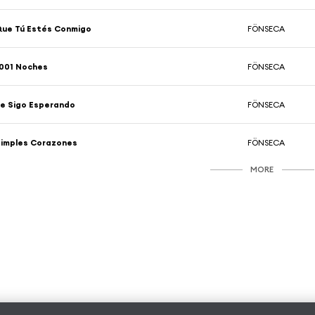
ue Tú Estés Conmigo
FÖNSECA
001 Noches
FÖNSECA
e Sigo Esperando
FÖNSECA
imples Corazones
FÖNSECA
MORE