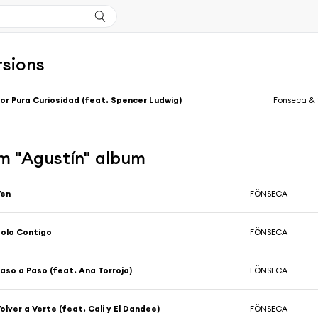
rsions
or Pura Curiosidad (feat. Spencer Ludwig)
Fonseca & 
m "Agustín" album
Ven
FÖNSECA
olo Contigo
FÖNSECA
aso a Paso (feat. Ana Torroja)
FÖNSECA
olver a Verte (feat. Cali y El Dandee)
FÖNSECA